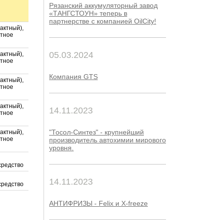
Рязанский аккумуляторный завод
«ТАНГСТОУН» теперь в
партнерстве с компанией OilCity!
актный),
ртное
05.03.2024
актный),
ртное
Компания GTS
актный),
ртное
актный),
14.11.2023
ртное
"Тосол-Синтез" - крупнейший
актный),
ртное
производитель автохимии мирового
уровня.
средство
14.11.2023
средство
АНТИФРИЗЫ - Felix и X-freeze