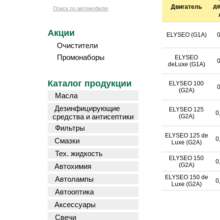
дв
Двигатель
Поиск по автомобилю
Акции
ELYSEO (G1A)
0
Очистители
Промонаборы
ELYSEO
0
deLuxe (G1A)
Каталог продукции
ELYSEO 100
0
(G2A)
Масла
Дезинфицирующие
ELYSEO 125
0
средства и антисептики
(G2A)
Фильтры
ELYSEO 125 de
0
Смазки
Luxe (G2A)
Тех. жидкость
ELYSEO 150
0
(G2A)
Автохимия
ELYSEO 150 de
Автолампы
0
Luxe (G2A)
Автооптика
Аксессуары
Свечи