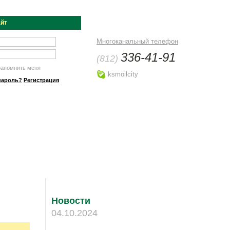
айт
Многоканальный телефон
336-41-91
(812)
апомнить меня
ksmoilcity
пароль?
Регистрация
Новости
04.10.2024