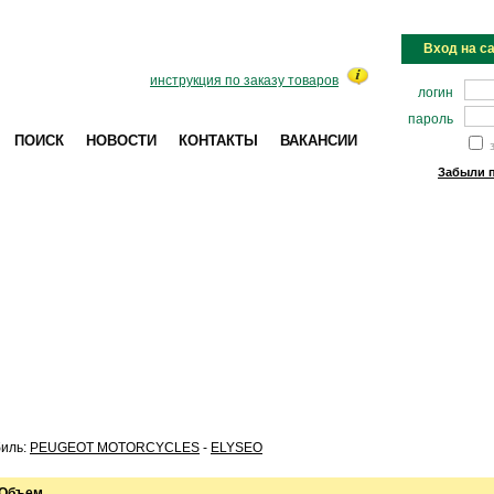
Вход на с
инструкция по заказу товаров
логин
пароль
ПОИСК
НОВОСТИ
КОНТАКТЫ
ВАКАНСИИ
з
Забыли 
иль:
PEUGEOT MOTORCYCLES
-
ELYSEO
Объем