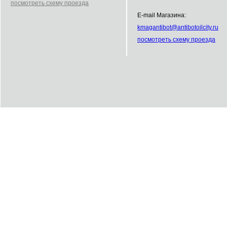
посмотреть схему проезда
E-mail Магазина:
kmag
antibot
@
antibot
oilcity.ru
посмотреть схему проезда