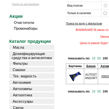
Поиск по автомобилю
Вид поиска
Только в наличии
Акции
Очистители
Поиск по коду с фильтром
Промонаборы
ВНИМАНИЕ! В связи со 
Оконч
Каталог продукции
Цены в заказе будут 
Масла
Дезинфицирующие
средства и антисептики
показывать по:
10
50
100
Фильтры
Картинка
Бренд
Арти
Смазки
AUTOST
Тех. жидкость
0992
ANDART
Автохимия
Автолампы
показывать по:
10
50
100
Автооптика
Аксессуары
Свечи