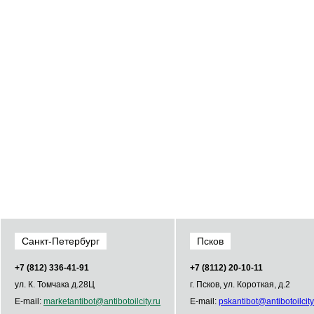
Санкт-Петербург
Псков
+7 (812) 336­-41­-91
+7 (8112) 20-10-11
ул. К. Томчака д.28Ц
г. Псков, ул. Короткая, д.2
E-mail:
market
antibot
@
antibot
oilcity.ru
E-mail:
psk
antibot
@
antibot
oilcity