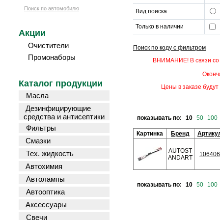
Поиск по автомобилю
Вид поиска
Только в наличии
Акции
Очистители
Поиск по коду с фильтром
Промонаборы
ВНИМАНИЕ! В связи со 
Оконч
Каталог продукции
Цены в заказе будут 
Масла
Дезинфицирующие
средства и антисептики
показывать по:
10
50
100
Фильтры
Картинка
Бренд
Артику
Смазки
AUTOST
Тех. жидкость
106406
ANDART
Автохимия
Автолампы
показывать по:
10
50
100
Автооптика
Аксессуары
Свечи