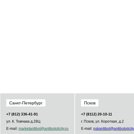
Санкт-Петербург
Псков
+7 (812) 336­-41­-91
+7 (8112) 20-10-11
ул. К. Томчака д.28Ц
г. Псков, ул. Короткая, д.2
E-mail:
market
antibot
@
antibot
oilcity.ru
E-mail:
psk
antibot
@
antibot
oilcity