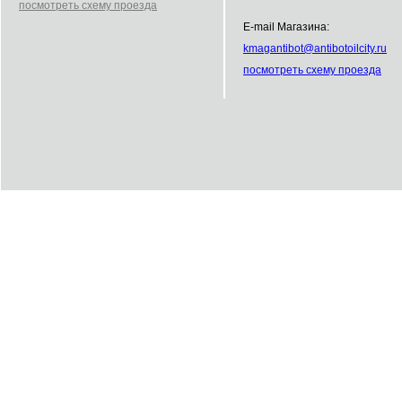
посмотреть схему проезда
E-mail Магазина:
kmag
antibot
@
antibot
oilcity.ru
посмотреть схему проезда