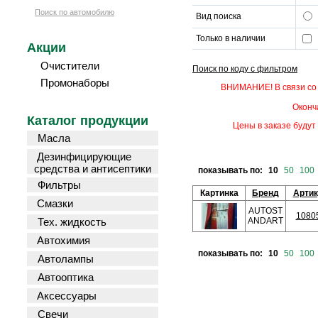
Поиск по автомобилю
Вид поиска
Только в наличии
Акции
Очистители
Поиск по коду с фильтром
Промонаборы
ВНИМАНИЕ! В связи со 
Оконч
Каталог продукции
Цены в заказе будут 
Масла
Дезинфицирующие
средства и антисептики
показывать по:
10
50
100
Фильтры
Картинка
Бренд
Арти
Смазки
AUTOST
1080
Тех. жидкость
ANDART
Автохимия
показывать по:
10
50
100
Автолампы
Автооптика
Аксессуары
Свечи