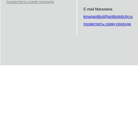
посмотреть схему проезда
E-mail Магазина:
kmag
antibot
@
antibot
oilcity.ru
посмотреть схему проезда