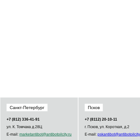
Санкт-Петербург
Псков
+7 (812) 336­-41­-91
+7 (8112) 20-10-11
ул. К. Томчака д.28Ц
г. Псков, ул. Короткая, д.2
E-mail:
market
antibot
@
antibot
oilcity.ru
E-mail:
psk
antibot
@
antibot
oilcity