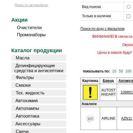
Поиск по автомобилю
Вид поиска
Только в наличии
Акции
Очистители
Поиск по коду с фильтром
Промонаборы
ВНИМАНИЕ! В связи со 
Оконч
Каталог продукции
Цены в заказе будут 
Масла
Дезинфицирующие
средства и антисептики
показывать по:
10
50
100
Фильтры
Картинка
Бренд
Артику
Смазки
AUTOST
Тех. жидкость
108801
ANDART
Автохимия
Аналоги
Автолампы
Автооптика
AIRLINE
AZN11
Аксессуары
Свечи