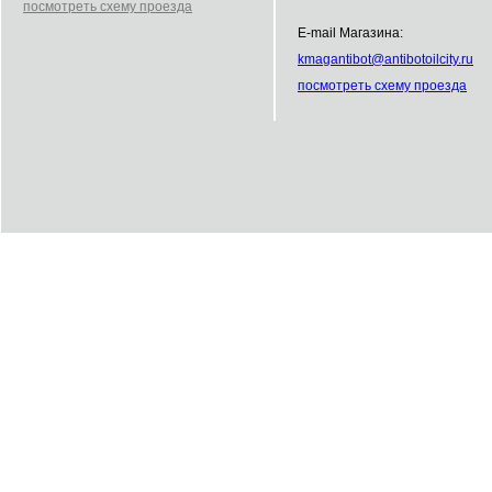
посмотреть схему проезда
E-mail Магазина:
kmag
antibot
@
antibot
oilcity.ru
посмотреть схему проезда