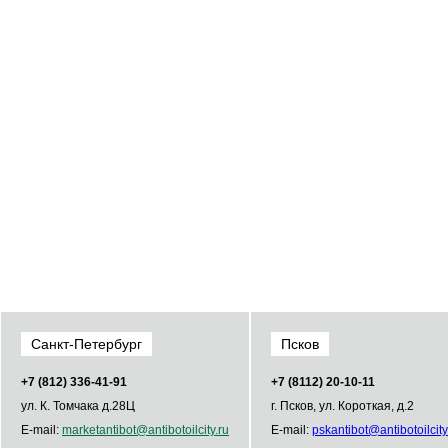
Санкт-Петербург
Псков
+7 (812) 336­-41­-91
+7 (8112) 20-10-11
ул. К. Томчака д.28Ц
г. Псков, ул. Короткая, д.2
E-mail:
market
antibot
@
antibot
oilcity.ru
E-mail:
psk
antibot
@
antibot
oilcity