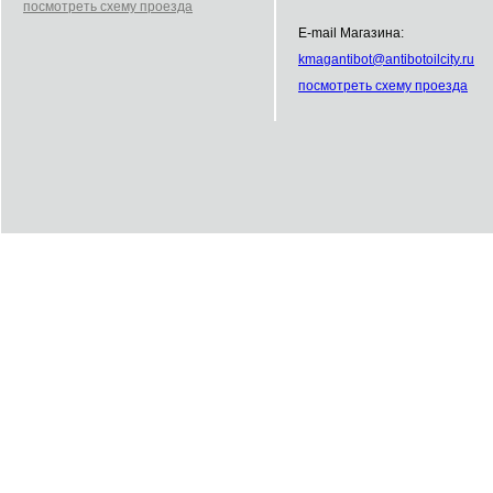
посмотреть схему проезда
E-mail Магазина:
kmag
antibot
@
antibot
oilcity.ru
посмотреть схему проезда