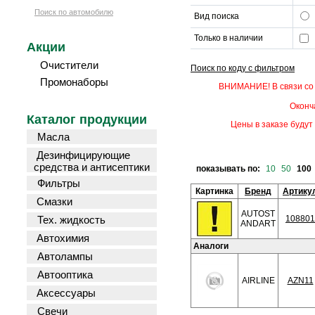
Поиск по автомобилю
Вид поиска
Только в наличии
Акции
Очистители
Поиск по коду с фильтром
Промонаборы
ВНИМАНИЕ! В связи со 
Оконч
Каталог продукции
Цены в заказе будут 
Масла
Дезинфицирующие
средства и антисептики
показывать по:
10
50
100
Фильтры
Картинка
Бренд
Артику
Смазки
AUTOST
Тех. жидкость
108801
ANDART
Автохимия
Аналоги
Автолампы
Автооптика
AIRLINE
AZN11
Аксессуары
Свечи