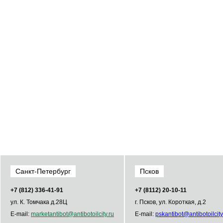
Санкт-Петербург
Псков
+7 (812) 336­-41­-91
+7 (8112) 20-10-11
ул. К. Томчака д.28Ц
г. Псков, ул. Короткая, д.2
E-mail:
market
antibot
@
antibot
oilcity.ru
E-mail:
psk
antibot
@
antibot
oilcity