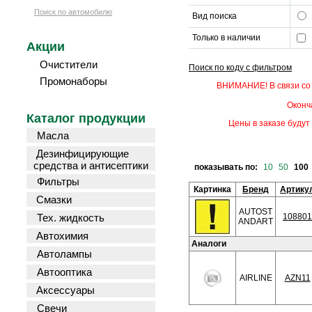
Поиск по автомобилю
Вид поиска
Только в наличии
Акции
Очистители
Поиск по коду с фильтром
Промонаборы
ВНИМАНИЕ! В связи со 
Оконч
Каталог продукции
Цены в заказе будут 
Масла
Дезинфицирующие
средства и антисептики
показывать по:
10
50
100
Фильтры
Картинка
Бренд
Артику
Смазки
AUTOST
Тех. жидкость
108801
ANDART
Автохимия
Аналоги
Автолампы
Автооптика
AIRLINE
AZN11
Аксессуары
Свечи