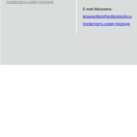
посмотреть схему проезда
E-mail Магазина:
kmag
antibot
@
antibot
oilcity.ru
посмотреть схему проезда