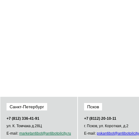
Санкт-Петербург
Псков
+7 (812) 336­-41­-91
+7 (8112) 20-10-11
ул. К. Томчака д.28Ц
г. Псков, ул. Короткая, д.2
E-mail:
market
antibot
@
antibot
oilcity.ru
E-mail:
psk
antibot
@
antibot
oilcity