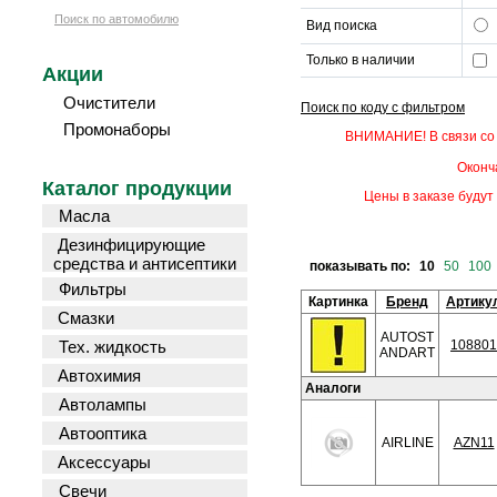
Поиск по автомобилю
Вид поиска
Только в наличии
Акции
Очистители
Поиск по коду с фильтром
Промонаборы
ВНИМАНИЕ! В связи со 
Оконч
Каталог продукции
Цены в заказе будут 
Масла
Дезинфицирующие
средства и антисептики
показывать по:
10
50
100
Фильтры
Картинка
Бренд
Артику
Смазки
AUTOST
Тех. жидкость
108801
ANDART
Автохимия
Аналоги
Автолампы
Автооптика
AIRLINE
AZN11
Аксессуары
Свечи