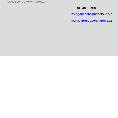
посмотреть схему проезда
E-mail Магазина:
kmag
antibot
@
antibot
oilcity.ru
посмотреть схему проезда