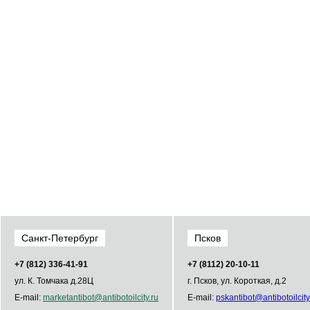
Санкт-Петербург
Псков
+7 (812) 336­-41­-91
+7 (8112) 20-10-11
ул. К. Томчака д.28Ц
г. Псков, ул. Короткая, д.2
E-mail:
market
antibot
@
antibot
oilcity.ru
E-mail:
psk
antibot
@
antibot
oilcity