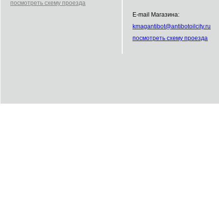
посмотреть схему проезда
E-mail Магазина:
kmag
antibot
@
antibot
oilcity.ru
посмотреть схему проезда