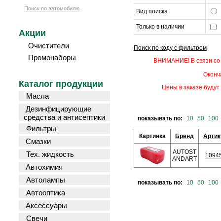
Поиск по автомобилю
Вид поиска
Только в наличии
Акции
Очистители
Поиск по коду с фильтром
Промонаборы
ВНИМАНИЕ! В связи со 
Оконч
Каталог продукции
Цены в заказе будут 
Масла
Дезинфицирующие
средства и антисептики
показывать по:
10
50
100
Фильтры
Картинка
Бренд
Артик
Смазки
AUTOST
Тех. жидкость
1094
ANDART
Автохимия
Автолампы
показывать по:
10
50
100
Автооптика
Аксессуары
Свечи