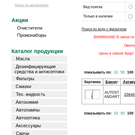
Поиск по автомобилю
Вид поиска
Только в наличии
Акции
Очистители
Поиск по коду с фильтром
Промонаборы
ВНИМАНИЕ! В связи со 
Оконч
Каталог продукции
Цены в заказе будут 
Масла
Дезинфицирующие
средства и антисептики
показывать по:
10
50
100
Фильтры
Картинка
Бренд
Артик
Смазки
AUTOST
Тех. жидкость
20640
ANDART
Автохимия
Автолампы
показывать по:
10
50
100
Автооптика
Аксессуары
Свечи