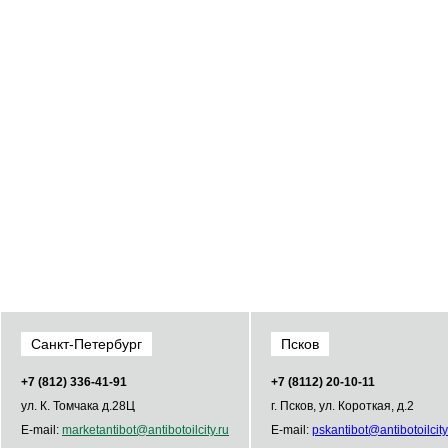
Санкт-Петербург
Псков
+7 (812) 336­-41­-91
+7 (8112) 20-10-11
ул. К. Томчака д.28Ц
г. Псков, ул. Короткая, д.2
E-mail:
market
antibot
@
antibot
oilcity.ru
E-mail:
psk
antibot
@
antibot
oilcity