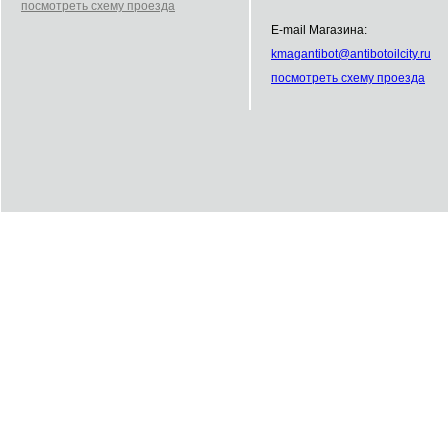
посмотреть схему проезда
E-mail Магазина:
kmag
antibot
@
antibot
oilcity.ru
посмотреть схему проезда