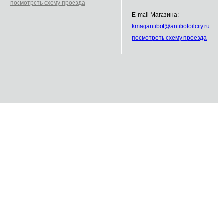
посмотреть схему проезда
E-mail Магазина:
kmag
antibot
@
antibot
oilcity.ru
посмотреть схему проезда