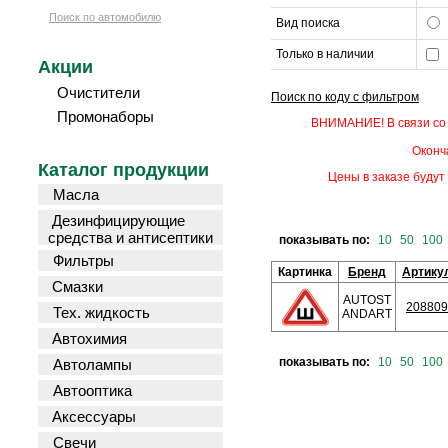
Поиск по автомобилю
Вид поиска
Только в наличии
Акции
Очистители
Поиск по коду с фильтром
Промонаборы
ВНИМАНИЕ! В связи со 
Оконч
Каталог продукции
Цены в заказе будут 
Масла
Дезинфицирующие
средства и антисептики
показывать по:
10
50
100
Фильтры
Картинка
Бренд
Артику
Смазки
AUTOST
208809
Тех. жидкость
ANDART
Автохимия
показывать по:
10
50
100
Автолампы
Автооптика
Аксессуары
Свечи