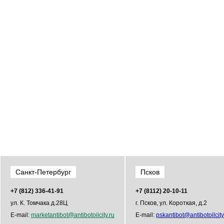
Санкт-Петербург
Псков
+7 (812) 336­-41­-91
+7 (8112) 20-10-11
ул. К. Томчака д.28Ц
г. Псков, ул. Короткая, д.2
E-mail:
market
antibot
@
antibot
oilcity.ru
E-mail:
psk
antibot
@
antibot
oilcity