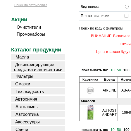
Поиск по автомобилю
Вид поиска
Только в наличии
Акции
Очистители
Поиск по коду с фильтром
Промонаборы
ВНИМАНИЕ! В связи со 
Оконч
Каталог продукции
Цены в заказе будут 
Масла
Дезинфицирующие
средства и антисептики
показывать по:
10
50
100
Фильтры
Картинка
Бренд
Арти
Смазки
AIRLINE
AB-A-
Тех. жидкость
Автохимия
Аналоги
Автолампы
AUTOST
1094
Автооптика
ANDART
Аксессуары
Свечи
показывать по:
10
50
100