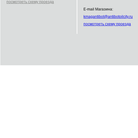
посмотреть схему проезда
E-mail Магазина:
kmag
antibot
@
antibot
oilcity.ru
посмотреть схему проезда