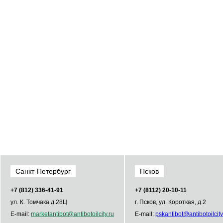
Санкт-Петербург
Псков
+7 (812) 336­-41­-91
+7 (8112) 20-10-11
ул. К. Томчака д.28Ц
г. Псков, ул. Короткая, д.2
E-mail:
market
antibot
@
antibot
oilcity.ru
E-mail:
psk
antibot
@
antibot
oilcity