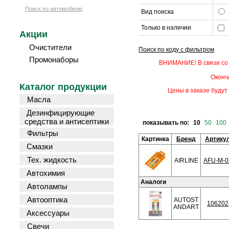
Поиск по автомобилю
Вид поиска
Только в наличии
Акции
Очистители
Поиск по коду с фильтром
Промонаборы
ВНИМАНИЕ! В связи со 
Оконч
Каталог продукции
Цены в заказе будут 
Масла
Дезинфицирующие
средства и антисептики
показывать по:
10
50
100
Фильтры
Картинка
Бренд
Артику
Смазки
Тех. жидкость
AIRLINE
AFU-M-0
Автохимия
Аналоги
Автолампы
Автооптика
AUTOST
106202
ANDART
Аксессуары
Свечи