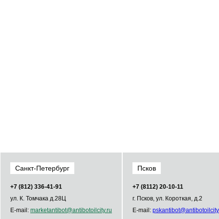
Санкт-Петербург
Псков
+7 (812) 336­-41­-91
+7 (8112) 20-10-11
ул. К. Томчака д.28Ц
г. Псков, ул. Короткая, д.2
E-mail:
market
antibot
@
antibot
oilcity.ru
E-mail:
psk
antibot
@
antibot
oilcity