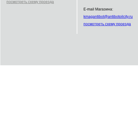
посмотреть схему проезда
E-mail Магазина:
kmag
antibot
@
antibot
oilcity.ru
посмотреть схему проезда