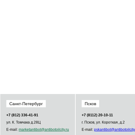
Санкт-Петербург
Псков
+7 (812) 336­-41­-91
+7 (8112) 20-10-11
ул. К. Томчака д.28Ц
г. Псков, ул. Короткая, д.2
E-mail:
market
antibot
@
antibot
oilcity.ru
E-mail:
psk
antibot
@
antibot
oilcity