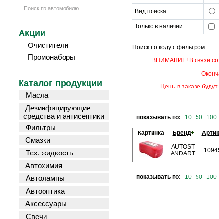
Поиск по автомобилю
Вид поиска
Только в наличии
Акции
Очистители
Поиск по коду с фильтром
Промонаборы
ВНИМАНИЕ! В связи со 
Оконч
Каталог продукции
Цены в заказе будут 
Масла
Дезинфицирующие
средства и антисептики
показывать по:
10
50
100
Фильтры
Картинка
Бренд
Арти
Смазки
AUTOST
1094
Тех. жидкость
ANDART
Автохимия
показывать по:
10
50
100
Автолампы
Автооптика
Аксессуары
Свечи