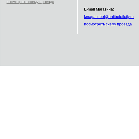
посмотреть схему проезда
E-mail Магазина:
kmag
antibot
@
antibot
oilcity.ru
посмотреть схему проезда