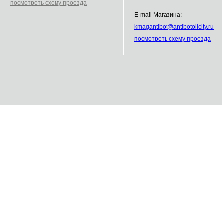
посмотреть схему проезда
E-mail Магазина:
kmag
antibot
@
antibot
oilcity.ru
посмотреть схему проезда