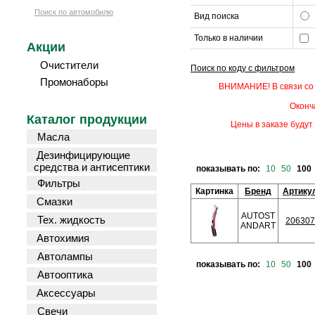
Поиск по автомобилю
Вид поиска
Только в наличии
Акции
Очистители
Поиск по коду с фильтром
Промонаборы
ВНИМАНИЕ! В связи со 
Оконч
Каталог продукции
Цены в заказе будут 
Масла
Дезинфицирующие
средства и антисептики
показывать по:
10
50
100
Фильтры
Картинка
Бренд
Артику
Смазки
AUTOST
Тех. жидкость
206307
ANDART
Автохимия
Автолампы
показывать по:
10
50
100
Автооптика
Аксессуары
Свечи