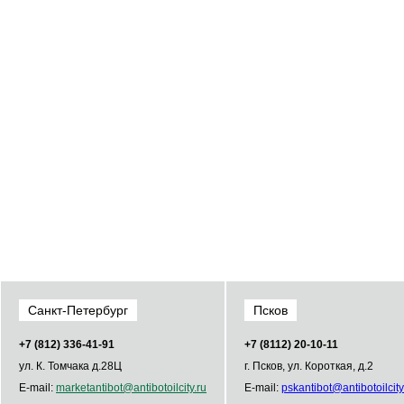
Санкт-Петербург
Псков
+7 (812) 336­-41­-91
+7 (8112) 20-10-11
ул. К. Томчака д.28Ц
г. Псков, ул. Короткая, д.2
E-mail:
market
antibot
@
antibot
oilcity.ru
E-mail:
psk
antibot
@
antibot
oilcity